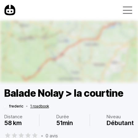
Balade Nolay > la courtine
frederic
•
1 roadbook
Distance
Durée
Niveau
58 km
51min
Débutant
•
0 avis