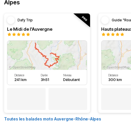
Alpes
Dafy Trip
Guide "Roa
Le Midi de l'Auvergne
Hauts plateau
Distance
Durée
Niveau
Distance
241 km
3h51
Débutant
300 km
Toutes les balades moto Auvergne-Rhône-Alpes