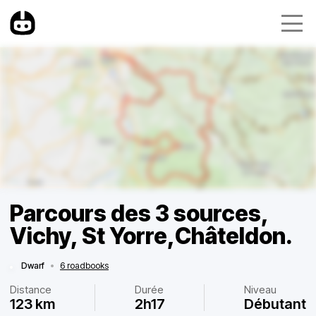
Parcours des 3 sources,
Vichy, St Yorre,Châteldon.
Dwarf
•
6 roadbooks
Distance
Durée
Niveau
123 km
2h17
Débutant