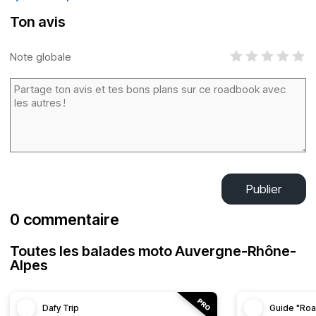
Ton avis
Note globale
Publier
0 commentaire
Toutes les balades moto Auvergne-Rhône-
Alpes
Dafy Trip
Guide "Roa