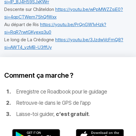
si=IP_8J4H59SJxKWrr
Descente sur Châteldon
https://youtu.be/wPpMWZZsiE0?
si=4qpCTWem75hQfWxx
Au départ de Ris
https://youtu.be/PrQnGW1vHzk?
si=RqR7rwtGKyexq3u0
Le long de La Crédogne
https://youtu.be/3JzdwVcFmQ8?
si=AWT4_vzMB-U3ffUy
Comment ça marche ?
Enregistre ce Roadbook pour le guidage
Retrouve-le dans le GPS de l’app
Laisse-toi guider,
c’est gratuit
.