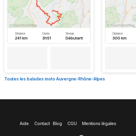
Distance
Durée
Niveau
Distance
241 km
3h51
Débutant
300 km
Toutes les balades moto Auvergne-Rhône-Alpes
Aide
Contact
Blog
CGU
Mentions légales