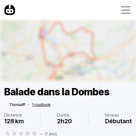
Balade dans la Dombes
Thoruulff
•
1 roadbook
Distance
Durée
Niveau
128 km
2h20
Débutant
•
0 avis