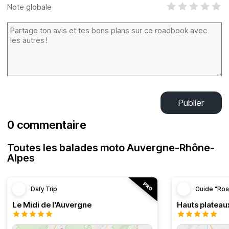
Note globale
Publier
0 commentaire
Toutes les balades moto Auvergne-Rhône-
Alpes
Dafy Trip
Guide "Roa
Le Midi de l'Auvergne
Hauts plateau