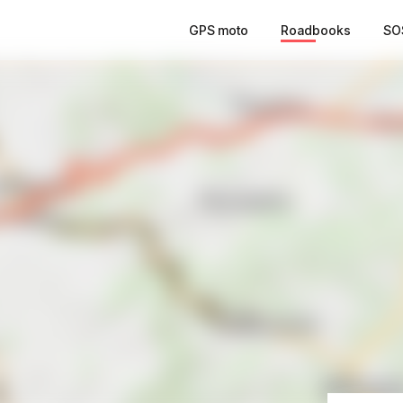
GPS moto
Roadbooks
SO