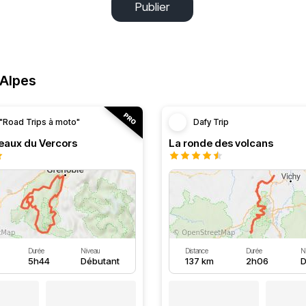
Publier
-Alpes
"Road Trips à moto"
Dafy Trip
teaux du Vercors
La ronde des volcans
Durée
Niveau
Distance
Durée
N
5h44
Débutant
137 km
2h06
D