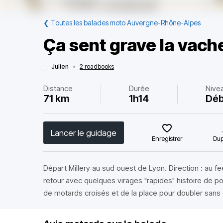
❮
Toutes les balades moto Auvergne-Rhône-Alpes
Ça sent grave la vach
Julien
•
2 roadbooks
Distance
Durée
Nive
71 km
1h14
Déb
Lancer le guidage
Enregistrer
Dup
Départ Millery au sud ouest de Lyon. Direction : au fee
retour avec quelques virages "rapides" histoire de p
de motards croisés et de la place pour doubler sans