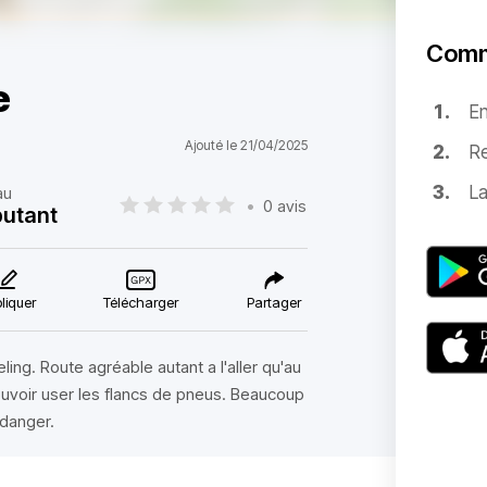
Comm
e
E
Ajouté le 21/04/2025
Re
La
au
•
0 avis
utant
liquer
Télécharger
Partager
ling. Route agréable autant a l'aller qu'au
ouvoir user les flancs de pneus. Beaucoup
 danger.