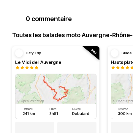
0 commentaire
Toutes les balades moto Auvergne-Rhône
Dafy Trip
Guide 
Le Midi de l'Auvergne
Hauts pla
Distance
Durée
Niveau
Distance
241 km
3h51
Débutant
300 km