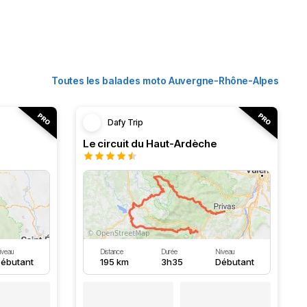
Toutes les balades moto Auvergne-Rhône-Alpes
Dafy Trip
Le circuit du Haut-Ardèche
iveau
Distance
Durée
Niveau
ébutant
195 km
3h35
Débutant