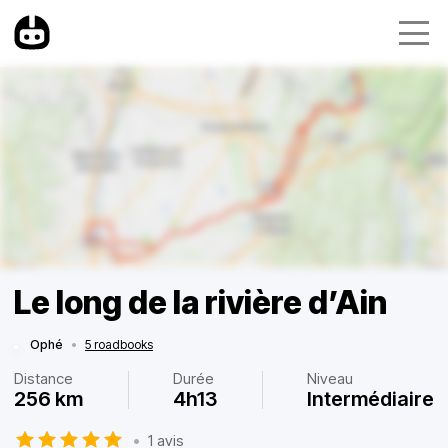
Le long de la rivière d’Ain
Ophé
•
5 roadbooks
Distance
Durée
Niveau
256 km
4h13
Intermédiaire
•
1 avis