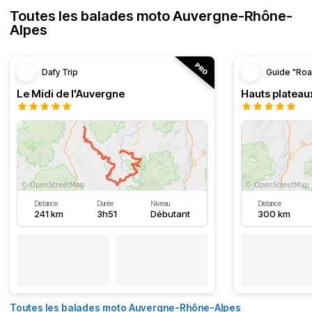
Toutes les balades moto Auvergne-Rhône-
Alpes
Dafy Trip
Guide "Roa
Le Midi de l'Auvergne
Hauts plateau
Distance
Durée
Niveau
Distance
241 km
3h51
Débutant
300 km
Toutes les balades moto Auvergne-Rhône-Alpes