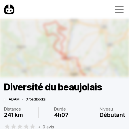
Diversité du beaujolais
ADAM
•
3 roadbooks
Distance
Durée
Niveau
241 km
4h07
Débutant
•
0 avis