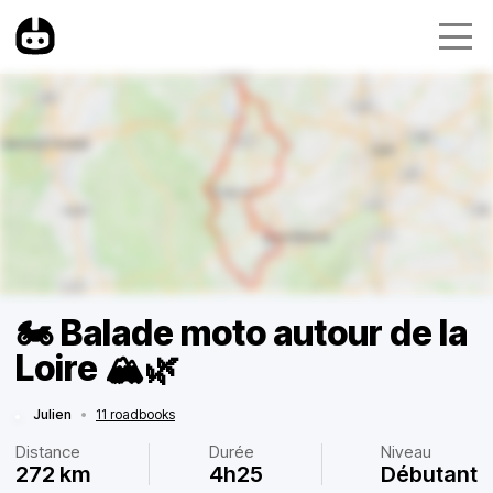
🏍 Balade moto autour de la
Loire 🏔🌿
Julien
•
11 roadbooks
Distance
Durée
Niveau
272 km
4h25
Débutant