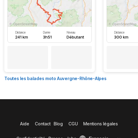
Distance
Durée
Niveau
Distance
241 km
3h51
Débutant
300 km
Toutes les balades moto Auvergne-Rhône-Alpes
Aide
Contact
Blog
CGU
Mentions légales