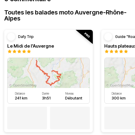
Toutes les balades moto Auvergne-Rhône-
Alpes
Dafy Trip
Guide "Roa
Le Midi de l'Auvergne
Hauts plateau
Distance
Durée
Niveau
Distance
241 km
3h51
Débutant
300 km