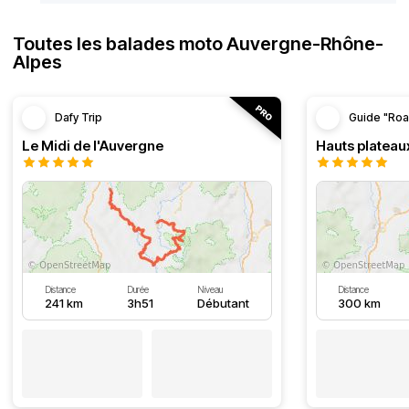
Toutes les balades moto Auvergne-Rhône-
Alpes
Dafy Trip
Guide "Roa
Le Midi de l'Auvergne
Hauts plateau
Distance
Durée
Niveau
Distance
241 km
3h51
Débutant
300 km