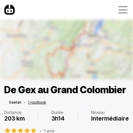
De Gex au Grand Colombier
Gaetan
•
1 roadbook
Distance
Durée
Niveau
203 km
3h14
Intermédiaire
•
1 avis