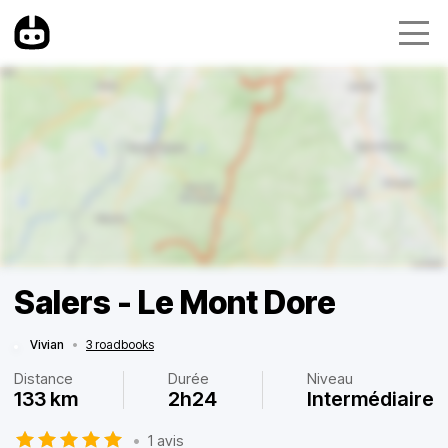
Salers - Le Mont Dore
Vivian
•
3 roadbooks
Distance
Durée
Niveau
133 km
2h24
Intermédiaire
•
1 avis