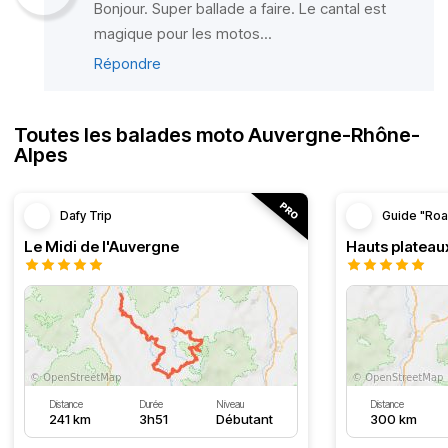
Bonjour. Super ballade a faire. Le cantal est
magique pour les motos...
Répondre
Toutes les balades moto Auvergne-Rhône-
Alpes
Dafy Trip
Guide "Roa
Le Midi de l'Auvergne
Hauts plateau
Distance
Durée
Niveau
Distance
241 km
3h51
Débutant
300 km