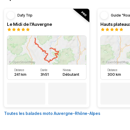
Dafy Trip
Guide "Roa
Le Midi de l'Auvergne
Hauts plateau
Distance
Durée
Niveau
Distance
241 km
3h51
Débutant
300 km
Toutes les balades moto Auvergne-Rhône-Alpes