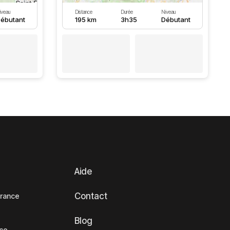
iveau
Distance
Durée
Niveau
ébutant
195 km
3h35
Débutant
Aide
Contact
France
Blog
nce