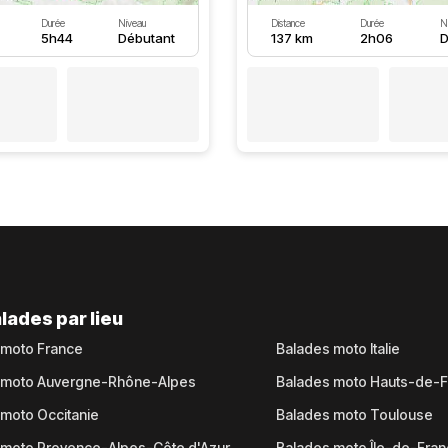
Durée
Niveau
Distance
Durée
N
5h44
Débutant
137 km
2h06
D
lades par lieu
 moto France
Balades moto Italie
 moto Auvergne-Rhône-Alpes
Balades moto Hauts-de-
moto Occitanie
Balades moto Toulouse
 moto Provence-Alpes-Côte d'Azur
Balades moto Île-de-Fra