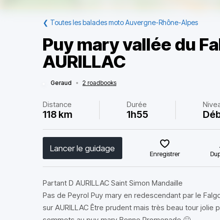
❮
Toutes les balades moto Auvergne-Rhône-Alpes
Puy mary vallée du F
AURILLAC
Geraud
•
2 roadbooks
Distance
Durée
Nive
118 km
1h55
Déb
Lancer le guidage
Enregistrer
Dup
Partant D AURILLAC Saint Simon Mandaille
Pas de Peyrol Puy mary en redescendant par le Falgo
sur AURILLAC Être prudent mais très beau tour jolie 
sommets au puy mary Bonne Promenade 🙂