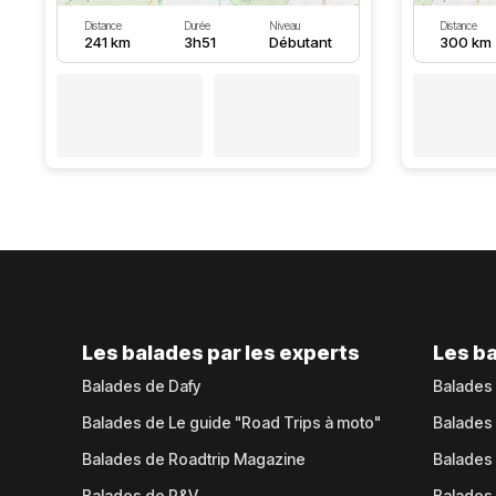
Distance
Durée
Niveau
Distance
241 km
3h51
Débutant
300 km
Les balades par les experts
Les ba
Balades de Dafy
Balades
Balades de Le guide "Road Trips à moto"
Balades
Balades de Roadtrip Magazine
Balades 
Balades de P&V
Balades