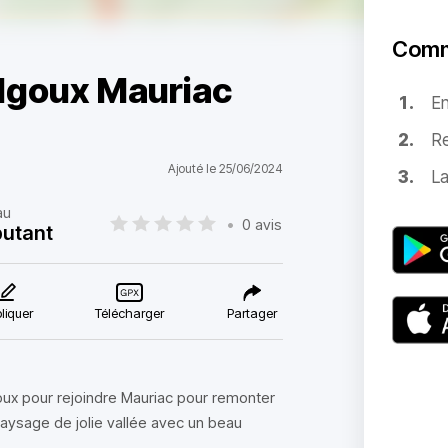
Comm
algoux Mauriac
E
Re
Ajouté le 25/06/2024
La
au
•
0 avis
utant
liquer
Télécharger
Partager
ux pour rejoindre Mauriac pour remonter
paysage de jolie vallée avec un beau