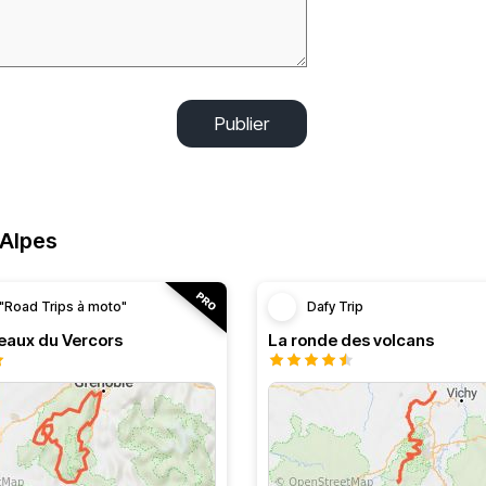
Publier
-Alpes
"Road Trips à moto"
Dafy Trip
teaux du Vercors
La ronde des volcans