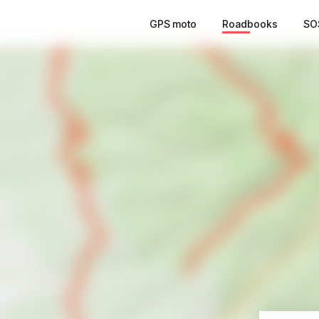
GPS moto
Roadbooks
SO