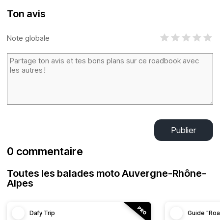
Ton avis
Note globale
Publier
0 commentaire
Toutes les balades moto Auvergne-Rhône-
Alpes
Dafy Trip
Guide "Roa