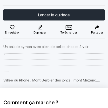
Lancer le guidage
Enregistrer
Dupliquer
Télécharger
Partager
Un balade sympa avec plein de belles choses à voir
.,.......................................................................................................
.........................................................................................................
.........................................................................................................
......
Vallée du Rhône , Mont Gerbier des joncs , mont Mézenc....
Comment ça marche ?