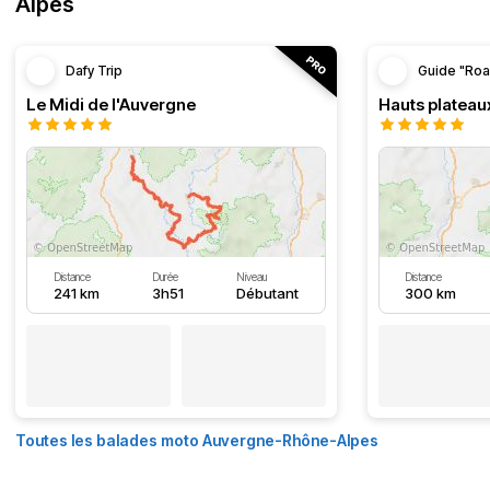
Alpes
Dafy Trip
Guide "Roa
Le Midi de l'Auvergne
Hauts plateau
Distance
Durée
Niveau
Distance
241 km
3h51
Débutant
300 km
Toutes les balades moto Auvergne-Rhône-Alpes