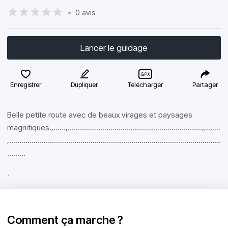
•
0 avis
Lancer le guidage
Enregistrer
Dupliquer
Télécharger
Partager
Belle petite route avec de beaux virages et paysages
magnifiques.,......,..................................................................,,..,,...
,........................................................................................................
.........
.
Comment ça marche ?