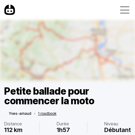
Petite ballade pour
commencer la moto
Yves-arnaud
•
1 roadbook
Distance
Durée
Niveau
112 km
1h57
Débutant