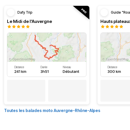
Dafy Trip
Guide "Roa
Le Midi de l'Auvergne
Hauts plateau
Distance
Durée
Niveau
Distance
241 km
3h51
Débutant
300 km
Toutes les balades moto Auvergne-Rhône-Alpes