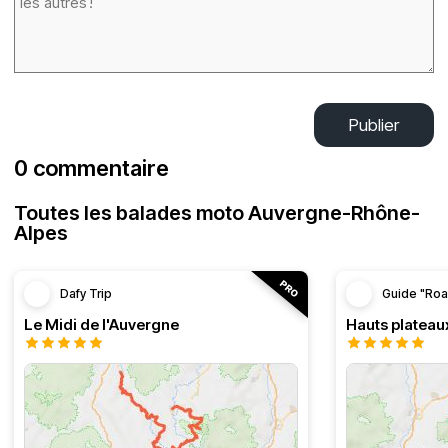
Publier
0 commentaire
Toutes les balades moto Auvergne-Rhône-
Alpes
Dafy Trip
Guide "Roa
Le Midi de l'Auvergne
Hauts plateau