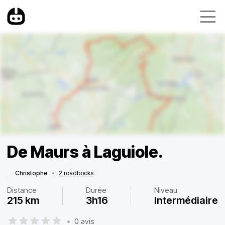
De Maurs à Laguiole.
Christophe
•
2 roadbooks
Distance
Durée
Niveau
215 km
3h16
Intermédiaire
•
0 avis