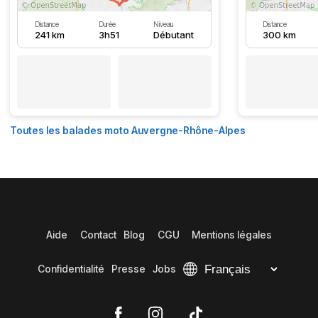
Distance
Durée
Niveau
Distance
241 km
3h51
Débutant
300 km
Toutes les balades moto Auvergne-Rhône-Alpes
Aide
Contact
Blog
CGU
Mentions légales
Confidentialité
Presse
Jobs