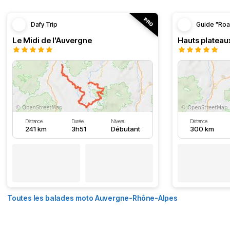
Dafy Trip
Guide "Roa
Le Midi de l'Auvergne
Hauts plateau
Distance
Durée
Niveau
Distance
241 km
3h51
Débutant
300 km
Toutes les balades moto Auvergne-Rhône-Alpes