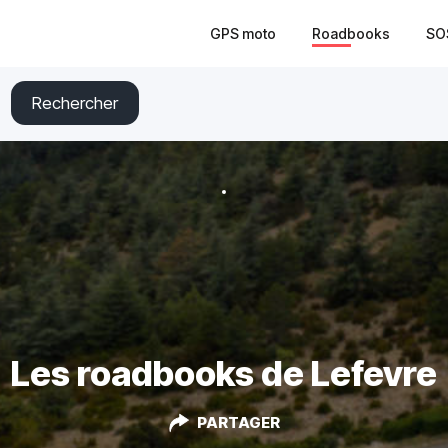
GPS moto
Roadbooks
SO
Rechercher
Les roadbooks de Lefevre
PARTAGER