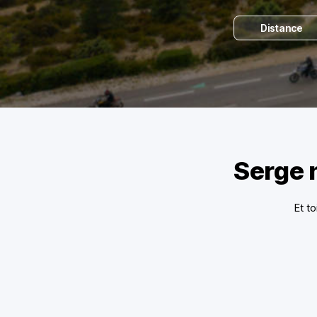
Distance
Serge 
Et to