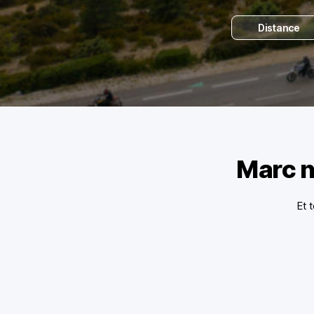
Distance
Marc n
Et 