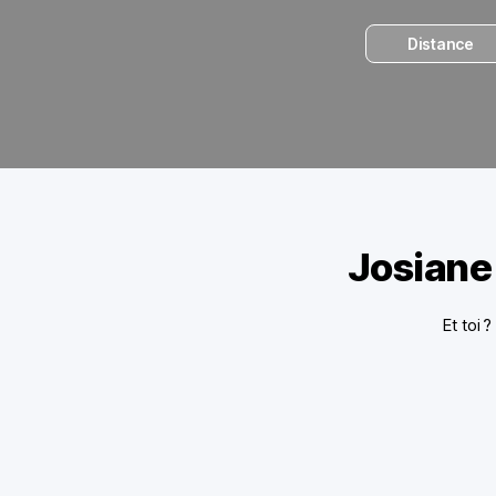
Distance
Josiane
Et toi 