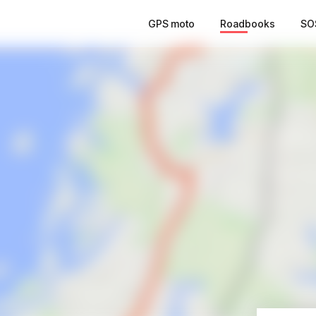
GPS moto
Roadbooks
SO