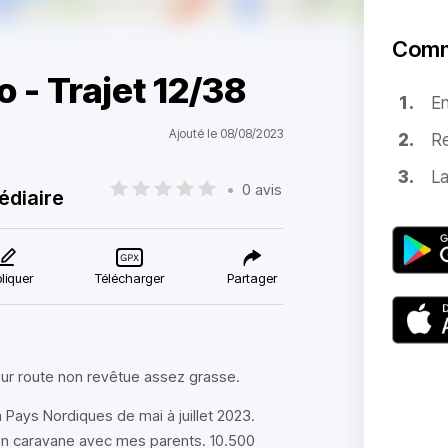
Comm
 - Trajet 12/38
E
Ajouté le 08/08/2023
Re
La
•
0 avis
édiaire
liquer
Télécharger
Partager
sur route non revêtue assez grasse.
Pays Nordiques de mai à juillet 2023.
 en caravane avec mes parents. 10.500