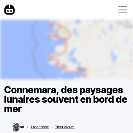
Connemara, des paysages
lunaires souvent en bord de
mer
Henri
•
1 roadbook
•
Tribu Vivium