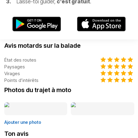
Laisse-toi guider,
c’est gratuit
.
Avis motards sur la balade
État des routes
Paysages
Virages
Points d’intérêts
Photos du trajet à moto
Ajouter une photo
Ton avis