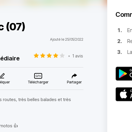
Comm
c (07)
E
Ajouté le 25/05/2022
Re
La
•
1 avis
édiaire
liquer
Télécharger
Partager
s routes, très belles balades et très
 motos 👍