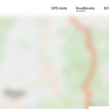
GPS moto
Roadbooks
SO