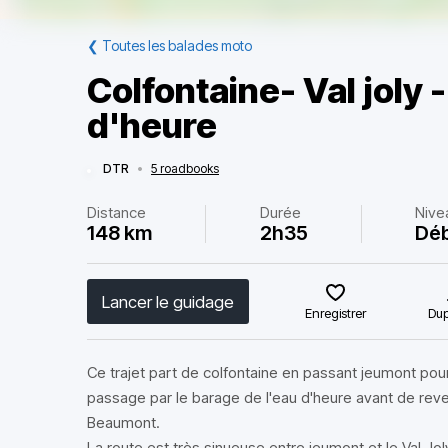
❮
Toutes les balades moto
Colfontaine- Val joly 
d'heure
DTR
•
5 roadbooks
Distance
Durée
Nive
148 km
2h35
Dé
Lancer le guidage
Enregistrer
Dup
Ce trajet part de colfontaine en passant jeumont pour 
passage par le barage de l'eau d'heure avant de reve
Beaumont.
La route est très sinueuse entre jeumont et le Val Jo