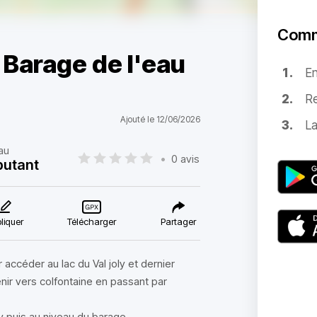
Comm
- Barage de l'eau
E
Re
Ajouté le 12/06/2026
La
au
•
0 avis
butant
liquer
Télécharger
Partager
accéder au lac du Val joly et dernier
nir vers colfontaine en passant par
ly puis au niveau du barage.