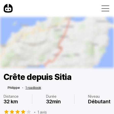
Crête depuis Sitia
Philippe
•
1 roadbook
Distance
Durée
Niveau
32 km
32min
Débutant
•
1 avis