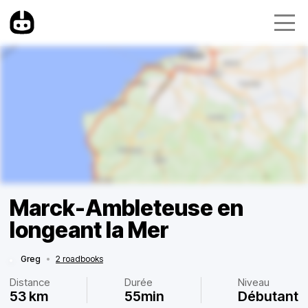
Marck-Ambleteuse en
longeant la Mer
Greg
•
2 roadbooks
Distance
Durée
Niveau
53 km
55min
Débutant