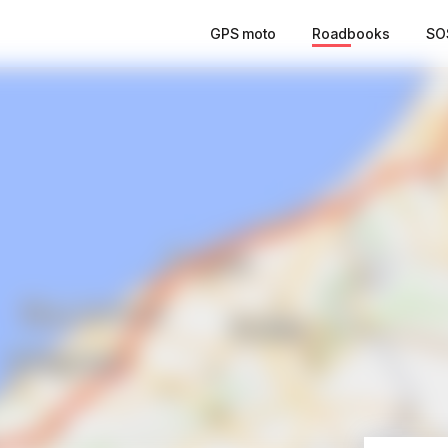
GPS moto
Roadbooks
SO