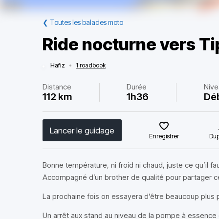
❮
Toutes les balades moto
Ride nocturne vers Tip
Hafiz
•
1 roadbook
Distance
Durée
Nive
112 km
1h36
Dé
Lancer le guidage
Enregistrer
Dup
Bonne température, ni froid ni chaud, juste ce qu’il fau
Accompagné d’un brother de qualité pour partager ce
La prochaine fois on essayera d’être beaucoup plus 
Un arrêt aux stand au niveau de la pompe à essence 