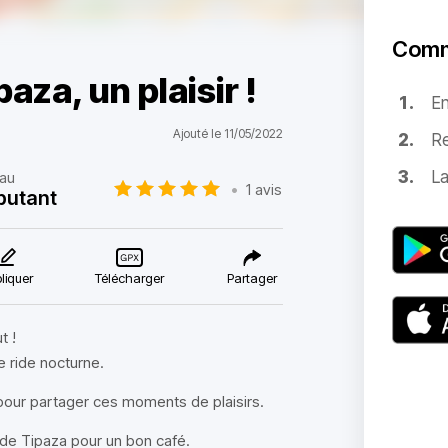
Comm
aza, un plaisir !
E
Ajouté le 11/05/2022
Re
La
au
•
1 avis
butant
liquer
Télécharger
Partager
t !
 ride nocturne.
pour partager ces moments de plaisirs.
de Tipaza pour un bon café.