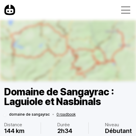
Domaine de Sangayrac :
Laguiole et Nasbinals
domaine de sangayrac
•
0 roadbook
Distance
Durée
Niveau
144 km
2h34
Débutant