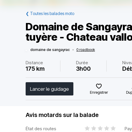
❮
Toutes les balades moto
Domaine de Sangayrac
tuyère - Chateau vall
domaine de sangayrac
•
0 roadbook
Distance
Durée
Nive
175 km
3h00
Dé
Lancer le guidage
Enregistrer
Dup
Avis motards sur la balade
État des routes
Pay