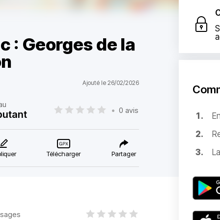
C
S
a
 : Georges de la
on
Ajouté le 26/02/2026
Comm
au
•
0 avis
butant
E
Re
La
liquer
Télécharger
Partager
sages