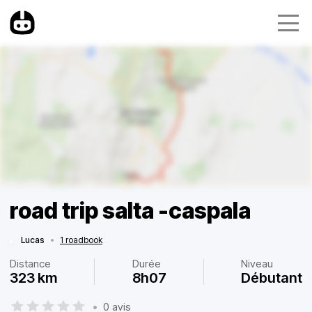
road trip salta -caspala
Lucas
•
1 roadbook
Distance
Durée
Niveau
323 km
8h07
Débutant
•
0 avis