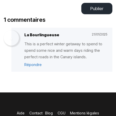
Publier
1 commentaires
La Bourlingueuse
21/01/2025
This is a perfect winter getaway to spend to
spend some nice and warm days riding the
perfect roads in the Canary islands.
Répondre
Aide
Contact
Blog
CGU
Mentions légales