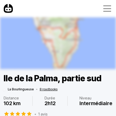
Ile de la Palma, partie sud
La Bourlingueuse
•
8 roadbooks
Distance
Durée
Niveau
102 km
2h12
Intermédiaire
•
1 avis